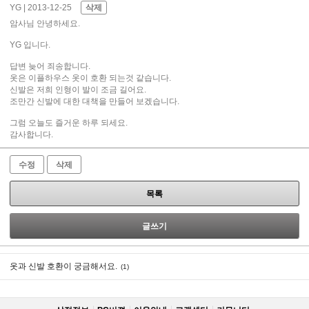
YG
| 2013-12-25
삭제
암사님 안녕하세요.
YG 입니다.
답변 늦어 죄송합니다.
옷은 이플하우스 옷이 호환 되는것 같습니다.
신발은 저희 인형이 발이 조금 길어요.
조만간 신발에 대한 대책을 만들어 보겠습니다.
그럼 오늘도 즐거운 하루 되세요.
감사합니다.
수정
삭제
목록
글쓰기
옷과 신발 호환이 궁금해서요.
(1)