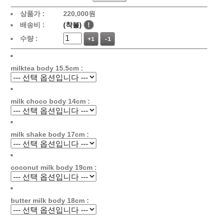
상품가 :
220,000원
배송비 :
(착불)
!
수량 :
+1
-1
milktea body 15.5cm :
milk choco body 14cm :
milk shake body 17cm :
coconut milk body 19cm :
butter milk body 18cm :